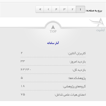
۴
۳
۲
۱
برو به صفحه:
آمار سامانه
۲
کاربران آنلاین:
۳
۳
بازدید امروز:
۶
۳
۲
۴
۰
بازدید کل:
,
۵
پژوهشکده‌ها:
۱
۸
گروه‌های پژوهشی:
۷
۵
اعضای هیات علمی شاغل: