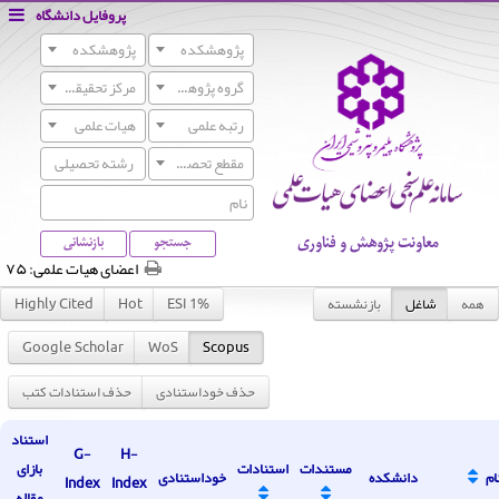
پروفایل دانشگاه
پژوهشکده
پژوهشکده
گروه پژوهشی
مرکز تحقیقات
رتبه علمی
هیات علمی
مقطع تحصیلی
معاونت پژوهش و فناوری
جستجو
بازنشانی
اعضای هیات علمی:
۷۵
همه
شاغل
بازنشسته
Highly Cited
Hot
ESI 1%
Google Scholar
WoS
Scopus
حذف خوداستنادی
حذف استنادات کتب
استناد
G-
H-
مستندات
استنادات
بازای
ام
دانشکده
خوداستنادی
Index
Index
مقاله